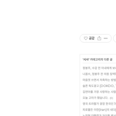
공감
'
시사
' 카테고리의 다른 글
정봉주, 수감 전 아내에게 
나꼼수, 정봉주 전 의원 징역
마음껏 쓰면서 저축하는 방법
슬픈 독도광고 (DOKDO, Thi
김연아를 가장 사랑하는 사람
오늘 고아가 됐습니다.
(0)
영국 트라팔가 광장 한국인 1인
피로물든 이란(Iran)의 네다(
노무현 대통령과 자이툰 병사