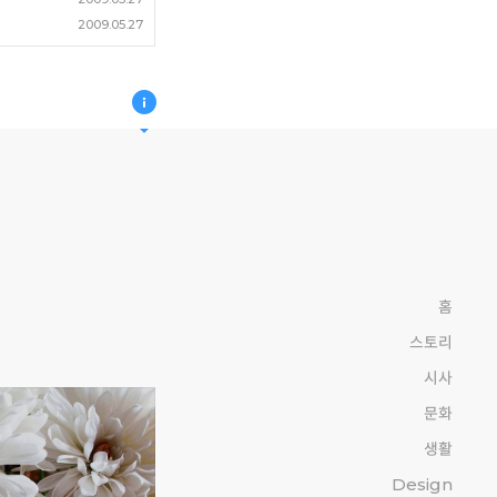
2009.05.27
홈
스토리
시사
문화
생활
Design