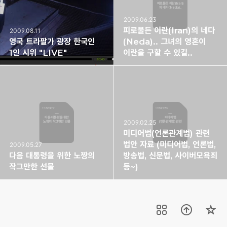
피로물든 이란(Iran)
의 네다(Neda)..
그녀의 영혼이 이란을
구할 수 있길..
2009.06.23
피로물든 이란(Iran)의 네다
2009.08.11
영국 트라팔가 광장 한국인
(Neda).. 그녀의 영혼이
1인 시위 "LIVE"
이란을 구할 수 있길..
soulgraphy
soulgraphy
다음 대통령을 위한
미디어법
2009.02.25
노짱의 작그만한 선물
(언론관계법) 관련
법안 자료 (미디어법,
언론법, 방송법,
미디어법(언론관계법) 관련
신문법, 사이버모욕죄
등~)
법안 자료 (미디어법, 언론법,
2009.05.27
다음 대통령을 위한 노짱의
방송법, 신문법, 사이버모욕죄
작그만한 선물
등~)