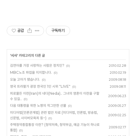
공감
구독하기
'
시사
' 카테고리의 다른 글
김연아를 가장 사랑하는 사람은 정치인?
2010.02.28
(0)
MBC노조 파업을 지지합니다.
2010.02.19
(0)
오늘 고아가 됐습니다.
2009.08.18
(0)
영국 트라팔가 광장 한국인 1인 시위 "LIVE"
2009.08.11
(0)
피로물든 이란(Iran)의 네다(Neda).. 그녀의 영혼이 이란을 구할
2009.06.23
수 있길..
(0)
다음 대통령을 위한 노짱의 작그만한 선물
2009.05.27
(0)
미디어법(언론관계법) 관련 법안 자료 (미디어법, 언론법, 방송법,
2009.02.25
신문법, 사이버모욕죄 등~)
(0)
주택청약종합통장 이란? (청약저축, 청약부금, 예금 기능이 하나로
2009.02.17
통합)
(0)