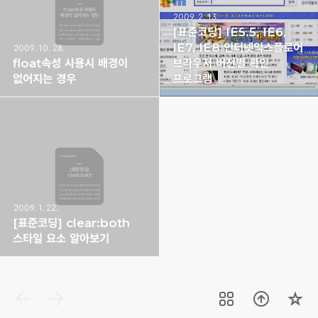
float속성 사용시
2009. 2. 13.
배경이 없어지는 경우
04:12
CSS 에서 float 속성 사용할 경우 잘 나오던 배경이 사
[표준코딩] IE5.5, IE6,
라지는 경우가 있습니다. 예를 들어 CSS 예제1 .wrap
{width:500px; background-color:red;}
.left {float:left; width:250px;} .right
IE7, IE8 인터넷익스플로어
{float:right; width:250px;} 코딩 예제1 왼쪽 오
2009. 10. 28.
른쪽 위와 같이 두개로 분리한 영역을 감싸는 영역의 배
경이 사라지는 경우죠~ 이런 현상은 class="wrap"
11:04
이 적용된 영역의 높이가 0px 로 인식도기 때문에 보이
float속성 사용시 배경이
브라우저 버전별 확인
지 않는 경우인데.. 이유는 float 란 녀석의 속성때문에
그렇습니다. float란 속성은 div 뿐 아니라 대부분의 코
드에 적용가능한 속성인데.. 이 속성이 있는 코드들끼리
없어지는 경우
프로그램
영향을 주고 받습니다. 즉 위 예제에서..
soulgraphy
[표준코딩]
clear:both
스타일 요소 알아보기
clear:both; 는 float 설정을 초기화 해주는 옵션입
니다. 다음과 같이 나란히 두개의 영역이 나오게 태그에
float 속성을 주겠습니다. 1번 2번 1번 2번 float속성
에 left를 기입해 연속적으로 나타나게 합니다. 그렇다면
두번째 에 clear:both 속성을 넣으면 어떻게 될까요?
2009. 1. 22.
속성을 부여받은 태그는 이전 태그의 float 속성을 말그
대로 clear 해 줍니다. 그래서 위 예제에 적용하면 2번
16:55
이 아래로 떨어지게 됩니다. 1번 2번 1번 2번 붉은 색으
[표준코딩] clear:both
로 표시된 clear 속성을 삽입결과 2번 div 가 아래로
떨어지는 걸 보실 수 있습니다. 이 예제는 clear:both
에 대해 알아보기 위한 예제입니다. (실제 코딩에서는 약
스타일 요소 알아보기
간 다르겠죠. ^^;;;)