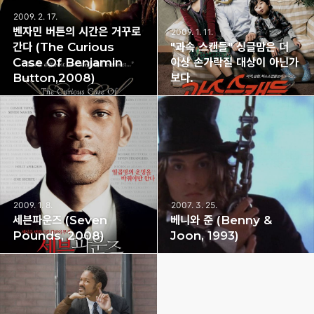
2009. 2. 17.
11:27
벤자민 버튼의 시간은 거꾸로
2009. 1. 11.
01:42
간다 (The Curious
"과속 스캔들" 싱글맘은 더
Case Of Benjamin
이상 손가락질 대상이 아닌가
Button,2008)
보다.
2009. 1. 8.
2007. 3. 25.
18:53
04:06
세븐파운즈 (Seven
베니와 준 (Benny &
Pounds, 2008)
Joon, 1993)