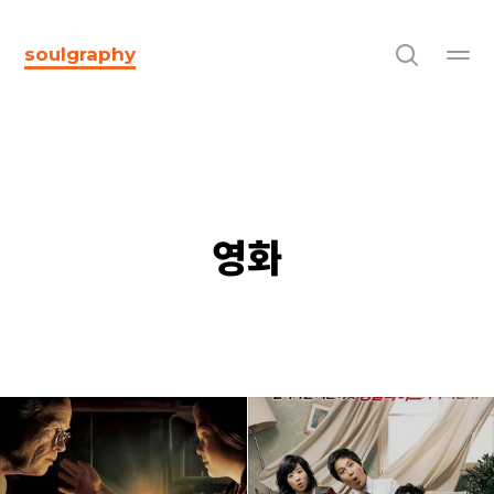
soulgraphy
영화