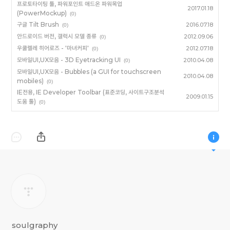
프로토타이팅 툴, 파워포인트 애드온 파워목업
2017.01.18
(PowerMockup)
(0)
구글 Tilt Brush
2016.07.18
(0)
안드로이드 버전, 갤럭시 모델 종류
2012.09.06
(0)
우쿨렐레 히어로즈 - '마녀커피'
2012.07.18
(0)
모바일UI,UX모음 - 3D Eyetracking UI
2010.04.08
(0)
모바일UI,UX모음 - Bubbles (a GUI for touchscreen
2010.04.08
mobiles)
(0)
IE전용, IE Developer Toolbar (표준코딩, 사이트구조분석
2009.01.15
도움 툴)
(0)
soulgraphy