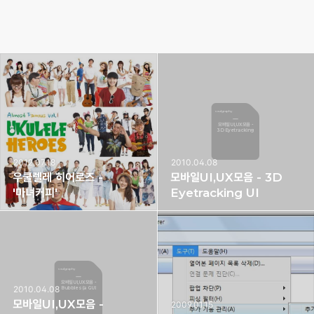
soulgraphy
모바일UI,UX모음 -
3D Eyetracking
UI
2012.07.18
2010.04.08
우쿨렐레 히어로즈 -
모바일UI,UX모음 - 3D
'마녀커피'
Eyetracking UI
soulgraphy
모바일UI,UX모음 -
2010.04.08
Bubbles (a GUI
for
touchscreen
모바일UI,UX모음 -
2009.01.15
mobiles)