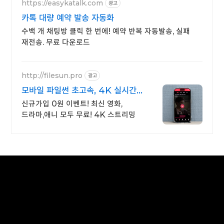
https://easykatalk.com
광고
카톡 대량 예약 발송 자동화
수백 개 채팅방 클릭 한 번에! 예약 반복 자동발송, 실패
재전송. 무료 다운로드
http://filesun.pro
광고
모바일 파일썬 초고속, 4K 실시간
보기!
신규가입 0원 이벤트! 최신 영화,
드라마,애니 모두 무료! 4K 스트리밍